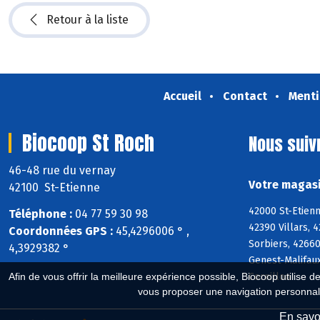
Retour à la liste
Accueil
Contact
Menti
Biocoop St Roch
Nous suiv
46-48 rue du vernay
Votre magasi
42100 St-Etienne
42000 St-Etienn
Téléphone :
04 77 59 30 98
42390 Villars, 
Coordonnées GPS :
45,4296006 ° ,
Sorbiers, 42660
4,3929382 °
Genest-Malifaux
Cornillon
Afin de vous offrir la meilleure expérience possible, Biocoop utilise d
vous proposer une navigation personnal
En savoi