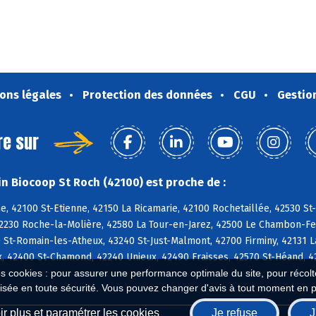
ons légales
Protection des données
CGU
Gestio
re sur
n Biocoop St Roch (42100) est proche de :
e, 42100 St-Etienne, 42150 La Ricamarie, 42100 Rochetaillée, 42530 St
42230 Roche-la-Molière, 42580 La Tour-en-Jarez, 42500 Le Chambon-Feu
 St-Romain-les-Atheux, 43240 St-Just-Malmont, 42700 Firminy, 42131 La
, 42400 St-Chamond, 42240 Unieux, 42490 Fraisses, 42570 St-Héand, 4
es cookies : pour assurer une performance optimale du site, pour récolter
isée en toute sécurité. Vous pouvez changer d'avis à tout moment en 
r plus et paramétrer les cookies
Je refuse
J