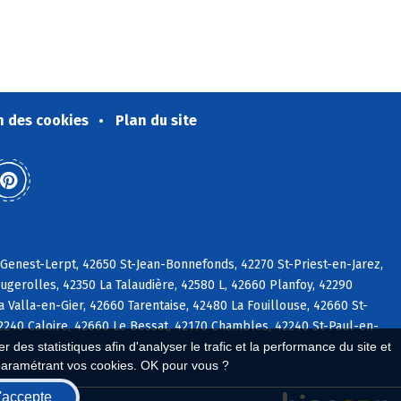
n des cookies
Plan du site
-Genest-Lerpt, 42650 St-Jean-Bonnefonds, 42270 St-Priest-en-Jarez,
gerolles, 42350 La Talaudière, 42580 L, 42660 Planfoy, 42290
 Valla-en-Gier, 42660 Tarentaise, 42480 La Fouillouse, 42660 St-
2240 Caloire, 42660 Le Bessat, 42170 Chambles, 42240 St-Paul-en-
 des statistiques afin d'analyser le trafic et la performance du site et
paramétrant vos cookies. OK pour vous ?
'accepte