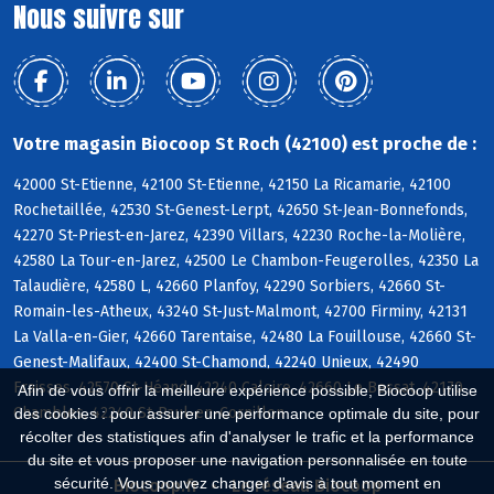
Nous suivre sur
Votre magasin Biocoop St Roch (42100) est proche de :
42000 St-Etienne, 42100 St-Etienne, 42150 La Ricamarie, 42100
Rochetaillée, 42530 St-Genest-Lerpt, 42650 St-Jean-Bonnefonds,
42270 St-Priest-en-Jarez, 42390 Villars, 42230 Roche-la-Molière,
42580 La Tour-en-Jarez, 42500 Le Chambon-Feugerolles, 42350 La
Talaudière, 42580 L, 42660 Planfoy, 42290 Sorbiers, 42660 St-
Romain-les-Atheux, 43240 St-Just-Malmont, 42700 Firminy, 42131
La Valla-en-Gier, 42660 Tarentaise, 42480 La Fouillouse, 42660 St-
Genest-Malifaux, 42400 St-Chamond, 42240 Unieux, 42490
Fraisses, 42570 St-Héand, 42240 Caloire, 42660 Le Bessat, 42170
Afin de vous offrir la meilleure expérience possible, Biocoop utilise
Chambles, 42240 St-Paul-en-Cornillon
des cookies : pour assurer une performance optimale du site, pour
récolter des statistiques afin d'analyser le trafic et la performance
du site et vous proposer une navigation personnalisée en toute
sécurité. Vous pouvez changer d'avis à tout moment en
Biocoop.fr
Le réseau Biocoop