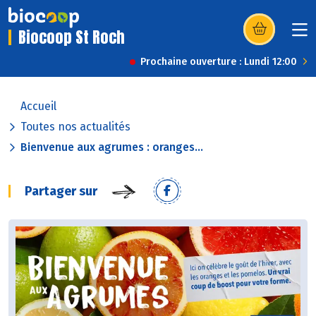
Biocoop St Roch
(s’ouvre dans u
Prochaine ouverture : Lundi 12:00
Accueil
Toutes nos actualités
Bienvenue aux agrumes : oranges...
Partager sur