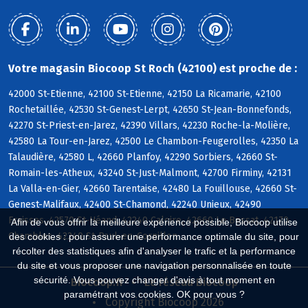
Votre magasin Biocoop St Roch (42100) est proche de :
42000 St-Etienne, 42100 St-Etienne, 42150 La Ricamarie, 42100
Rochetaillée, 42530 St-Genest-Lerpt, 42650 St-Jean-Bonnefonds,
42270 St-Priest-en-Jarez, 42390 Villars, 42230 Roche-la-Molière,
42580 La Tour-en-Jarez, 42500 Le Chambon-Feugerolles, 42350 La
Talaudière, 42580 L, 42660 Planfoy, 42290 Sorbiers, 42660 St-
Romain-les-Atheux, 43240 St-Just-Malmont, 42700 Firminy, 42131
La Valla-en-Gier, 42660 Tarentaise, 42480 La Fouillouse, 42660 St-
Genest-Malifaux, 42400 St-Chamond, 42240 Unieux, 42490
Fraisses, 42570 St-Héand, 42240 Caloire, 42660 Le Bessat, 42170
Afin de vous offrir la meilleure expérience possible, Biocoop utilise
Chambles, 42240 St-Paul-en-Cornillon
des cookies : pour assurer une performance optimale du site, pour
récolter des statistiques afin d'analyser le trafic et la performance
du site et vous proposer une navigation personnalisée en toute
sécurité. Vous pouvez changer d'avis à tout moment en
Biocoop.fr
Le réseau Biocoop
paramétrant vos cookies. OK pour vous ?
Copyright Biocoop 2026