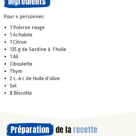
Ingrédients
Pour 4 personnes
1 Poivron rouge
1 échalote
1 Citron
135 g de Sardine à l'huile
1 Ail
Ciboulette
Thym
2 c. à c de Huile d'olive
Sel
8 Biscotte
Préparation
de la
recette