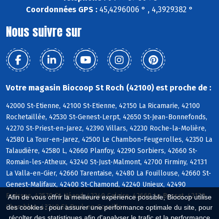
Coordonnées GPS :
45,4296006 ° , 4,3929382 °
Nous suivre sur
Votre magasin Biocoop St Roch (42100) est proche de :
42000 St-Etienne, 42100 St-Etienne, 42150 La Ricamarie, 42100
Rochetaillée, 42530 St-Genest-Lerpt, 42650 St-Jean-Bonnefonds,
42270 St-Priest-en-Jarez, 42390 Villars, 42230 Roche-la-Molière,
42580 La Tour-en-Jarez, 42500 Le Chambon-Feugerolles, 42350 La
Talaudière, 42580 L, 42660 Planfoy, 42290 Sorbiers, 42660 St-
Romain-les-Atheux, 43240 St-Just-Malmont, 42700 Firminy, 42131
La Valla-en-Gier, 42660 Tarentaise, 42480 La Fouillouse, 42660 St-
Genest-Malifaux, 42400 St-Chamond, 42240 Unieux, 42490
Fraisses, 42570 St-Héand, 42240 Caloire, 42660 Le Bessat, 42170
Afin de vous offrir la meilleure expérience possible, Biocoop utilise
Chambles, 42240 St-Paul-en-Cornillon
des cookies : pour assurer une performance optimale du site, pour
récolter des statistiques afin d'analyser le trafic et la performance