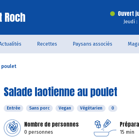
t Roch
Ouvert j
Jeudi 
Actualités
Recettes
Paysans associés
Maga
 poulet
Salade laotienne au poulet
Entrée
Sans porc
Vegan
Végétarien
0
Nombre de personnes
Prépara
0 personnes
15 min