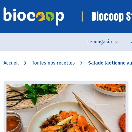
Biocoop S
Le magasin
Accueil
Toutes nos recettes
Salade laotienne au