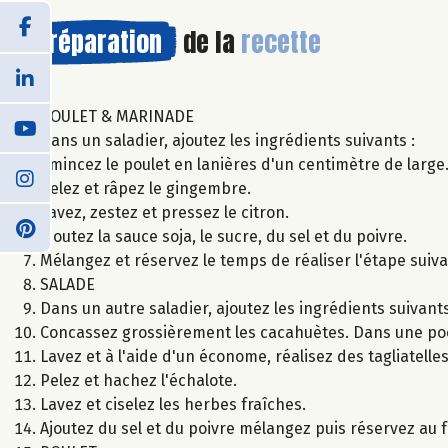
Préparation
de la
recette
POULET & MARINADE
Dans un saladier, ajoutez les ingrédients suivants :
Émincez le poulet en lanières d'un centimètre de large
Pelez et râpez le gingembre.
Lavez, zestez et pressez le citron.
Ajoutez la sauce soja, le sucre, du sel et du poivre.
Mélangez et réservez le temps de réaliser l'étape suiva
SALADE
Dans un autre saladier, ajoutez les ingrédients suivants
Concassez grossièrement les cacahuètes. Dans une poêle,
Lavez et à l'aide d'un économe, réalisez des tagliatell
Pelez et hachez l'échalote.
Lavez et ciselez les herbes fraîches.
Ajoutez du sel et du poivre mélangez puis réservez au f