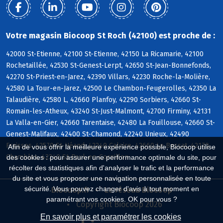
Votre magasin Biocoop St Roch (42100) est proche de :
42000 St-Etienne, 42100 St-Etienne, 42150 La Ricamarie, 42100
Rochetaillée, 42530 St-Genest-Lerpt, 42650 St-Jean-Bonnefonds,
42270 St-Priest-en-Jarez, 42390 Villars, 42230 Roche-la-Molière,
42580 La Tour-en-Jarez, 42500 Le Chambon-Feugerolles, 42350 La
Talaudière, 42580 L, 42660 Planfoy, 42290 Sorbiers, 42660 St-
Romain-les-Atheux, 43240 St-Just-Malmont, 42700 Firminy, 42131
La Valla-en-Gier, 42660 Tarentaise, 42480 La Fouillouse, 42660 St-
Genest-Malifaux, 42400 St-Chamond, 42240 Unieux, 42490
Fraisses, 42570 St-Héand, 42240 Caloire, 42660 Le Bessat, 42170
Afin de vous offrir la meilleure expérience possible, Biocoop utilise
Chambles, 42240 St-Paul-en-Cornillon
des cookies : pour assurer une performance optimale du site, pour
récolter des statistiques afin d'analyser le trafic et la performance
du site et vous proposer une navigation personnalisée en toute
sécurité. Vous pouvez changer d'avis à tout moment en
Biocoop.fr
Le réseau Biocoop
paramétrant vos cookies. OK pour vous ?
Copyright Biocoop 2026
En savoir plus et paramétrer les cookies