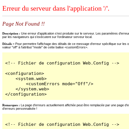
Erreur du serveur dans l'application '/'.
Page Not Found !!
Description :
Une erreur d'application s'est produite sur le serveur. Les paramètres d'erreur
par les navigateurs qui s'exécutent sur l'ordinateur serveur local.
Détails =
Pour permettre l'affichage des détails de ce message d'erreur spécifique sur les o
valeur "off" à l'attribut "mode" de cette balise <customErrors>.
<!-- Fichier de configuration Web.Config -->

<configuration>

    <system.web>

        <customErrors mode="Off"/>

    </system.web>

</configuration>
Remarques :
La page d'erreurs actuellement affichée peut être remplacée par une page d'erre
d'erreurs personnalisée !
<!-- Fichier de configuration Web.Config -->
