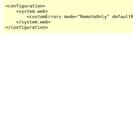
<configuration>

    <system.web>

        <customErrors mode="RemoteOnly" defaultR
    </system.web>

</configuration>