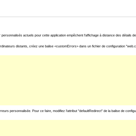
 personnalisés actuels pour cette application empêchent l'affichage à distance des détails de 
rdinateurs distants, créez une balise <customErrors> dans un fichier de configuration "web.con
urs personnalisée. Pour ce faire, modifiez l'attribut "defaultRedirect" de la balise de config