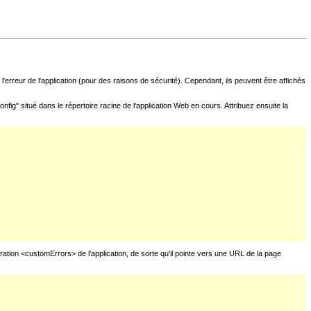
l'erreur de l'application (pour des raisons de sécurité). Cependant, ils peuvent être affichés
fig" situé dans le répertoire racine de l'application Web en cours. Attribuez ensuite la
uration <customErrors> de l'application, de sorte qu'il pointe vers une URL de la page