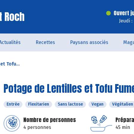
t Roch
Ouvert j
Jeudi 
Actualités
Recettes
Paysans associés
Maga
et Tofu...
Potage de Lentilles et Tofu Fum
Entrée
Flexitarien
Sans lactose
Vegan
Végétalien
Nombre de personnes
Prépara
4 personnes
45 min