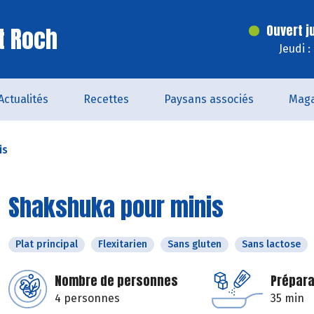
t Roch
Ouvert j
Jeudi 
Actualités
Recettes
Paysans associés
Maga
is
Shakshuka pour minis
Plat principal
Flexitarien
Sans gluten
Sans lactose
Nombre de personnes
Prépara
4 personnes
35 min