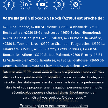
Votre magasin Biocoop St Roch (42100) est proche de :
42000 St-Etienne, 42100 St-Etienne, 42150 La Ricamarie, 42100
Rochetaillée, 42530 St-Genest-Lerpt, 42650 St-Jean-Bonnefonds,
42270 St-Priest-en-Jarez, 42390 Villars, 42230 Roche-la-Molière,
42580 La Tour-en-Jarez, 42500 Le Chambon-Feugerolles, 42350 La
Talaudière, 42580 L, 42660 Planfoy, 42290 Sorbiers, 42660 St-
Romain-les-Atheux, 43240 St-Just-Malmont, 42700 Firminy, 42131
La Valla-en-Gier, 42660 Tarentaise, 42480 La Fouillouse, 42660 St-
Genest-Malifaux, 42400 St-Chamond, 42240 Unieux, 42490
Fraisses, 42570 St-Héand, 42240 Caloire, 42660 Le Bessat, 42170
Afin de vous offrir la meilleure expérience possible, Biocoop utilise
Chambles, 42240 St-Paul-en-Cornillon
des cookies : pour assurer une performance optimale du site, pour
récolter des statistiques afin d'analyser le trafic et la performance
du site et vous proposer une navigation personnalisée en toute
sécurité. Vous pouvez changer d'avis à tout moment en
Biocoop.fr
Le réseau Biocoop
paramétrant vos cookies. OK pour vous ?
Copyright Biocoop 2026
En savoir plus et paramétrer les cookies