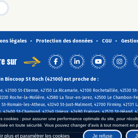
ons légales
Protection des données
CGU
Gestio
re sur
n Biocoop St Roch (42100) est proche de :
e, 42100 St-Etienne, 42150 La Ricamarie, 42100 Rochetaillée, 42530 St
42230 Roche-la-Molière, 42580 La Tour-en-Jarez, 42500 Le Chambon-Feu
 St-Romain-les-Atheux, 43240 St-Just-Malmont, 42700 Firminy, 42131 La
, 42400 St-Chamond, 42240 Unieux, 42490 Fraisses, 42570 St-Héand, 4
es cookies : pour assurer une performance optimale du site, pour récolter
isée en toute sécurité. Vous pouvez changer d'avis à tout moment en 
r plus et paramétrer les cookies
Je refuse
J