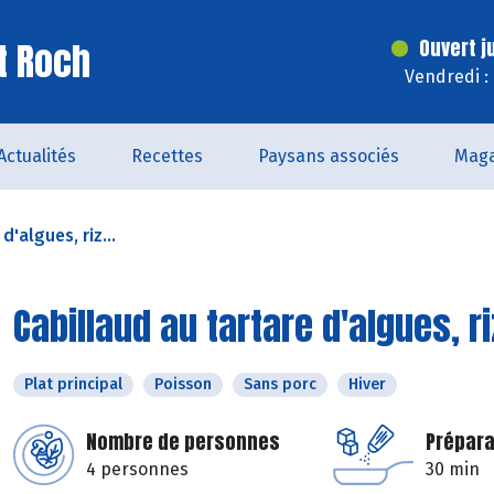
t Roch
Ouvert j
Vendredi :
Actualités
Recettes
Paysans associés
Maga
d'algues, riz...
Cabillaud au tartare d'algues, r
Plat principal
Poisson
Sans porc
Hiver
Nombre de personnes
Prépara
4 personnes
30 min