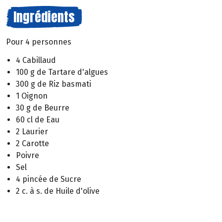
Ingrédients
Pour 4 personnes
4 Cabillaud
100 g de Tartare d'algues
300 g de Riz basmati
1 Oignon
30 g de Beurre
60 cl de Eau
2 Laurier
2 Carotte
Poivre
Sel
4 pincée de Sucre
2 c. à s. de Huile d'olive