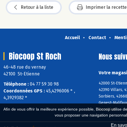
Retour à la liste
Imprimer la recette
Accueil
Contact
Menti
Biocoop St Roch
Nous suiv
46-48 rue du vernay
Votre magasi
42100 St-Etienne
42000 St-Etienn
Téléphone :
04 77 59 30 98
42390 Villars, 
Coordonnées GPS :
45,4296006 ° ,
Sorbiers, 42660
4,3929382 °
Genest-Malifaux
Cornillon
Afin de vous offrir la meilleure expérience possible, Biocoop utilise d
vous proposer une navigation personnal
En savoi