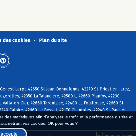
n des cookies
Plan du site
-Genest-Lerpt, 42650 St-Jean-Bonnefonds, 42270 St-Priest-en-Jarez,
gerolles, 42350 La Talaudière, 42580 L, 42660 Planfoy, 42290
 Valla-en-Gier, 42660 Tarentaise, 42480 La Fouillouse, 42660 St-
2240 Caloire, 42660 Le Bessat, 42170 Chambles, 42240 St-Paul-en-
 des statistiques afin d'analyser le trafic et la performance du site et
paramétrant vos cookies. OK pour vous ?
'accepte