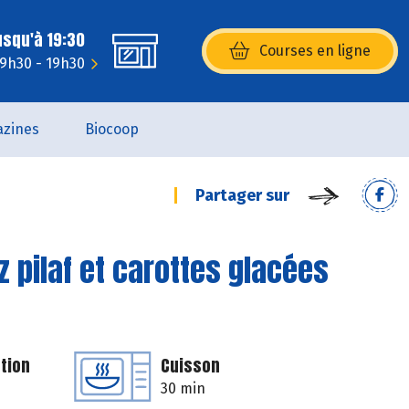
usqu'à 19:30
Courses en ligne
(s’ouvre dans une nouvelle fenêtr
 9h30 - 19h30
zines
Biocoop
Partager sur
iz pilaf et carottes glacées
tion
Cuisson
30 min