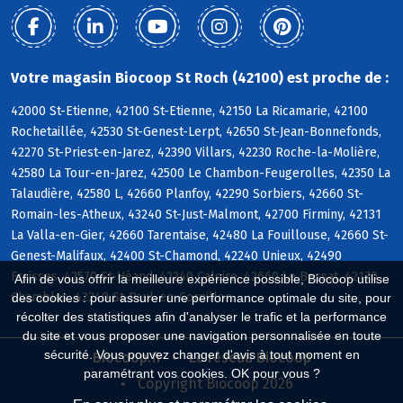
Votre magasin Biocoop St Roch (42100) est proche de :
42000 St-Etienne, 42100 St-Etienne, 42150 La Ricamarie, 42100
Rochetaillée, 42530 St-Genest-Lerpt, 42650 St-Jean-Bonnefonds,
42270 St-Priest-en-Jarez, 42390 Villars, 42230 Roche-la-Molière,
42580 La Tour-en-Jarez, 42500 Le Chambon-Feugerolles, 42350 La
Talaudière, 42580 L, 42660 Planfoy, 42290 Sorbiers, 42660 St-
Romain-les-Atheux, 43240 St-Just-Malmont, 42700 Firminy, 42131
La Valla-en-Gier, 42660 Tarentaise, 42480 La Fouillouse, 42660 St-
Genest-Malifaux, 42400 St-Chamond, 42240 Unieux, 42490
Fraisses, 42570 St-Héand, 42240 Caloire, 42660 Le Bessat, 42170
Afin de vous offrir la meilleure expérience possible, Biocoop utilise
Chambles, 42240 St-Paul-en-Cornillon
des cookies : pour assurer une performance optimale du site, pour
récolter des statistiques afin d'analyser le trafic et la performance
du site et vous proposer une navigation personnalisée en toute
sécurité. Vous pouvez changer d'avis à tout moment en
Biocoop.fr
Le réseau Biocoop
paramétrant vos cookies. OK pour vous ?
Copyright Biocoop 2026