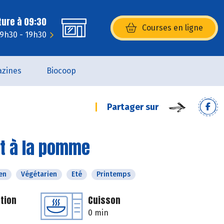
ture à 09:30
Courses en ligne
(s’ouvre dans une nouvelle fenêtr
: 9h30 - 19h30
zines
Biocoop
Partager sur
et à la pomme
en
Végétarien
Eté
Printemps
tion
Cuisson
0 min