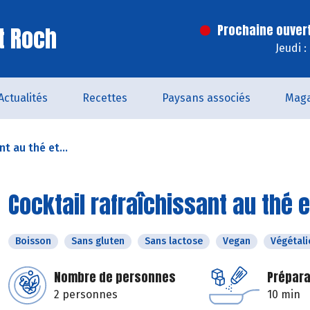
t Roch
Prochaine ouver
Jeudi 
Actualités
Recettes
Paysans associés
Maga
nt au thé et...
Cocktail rafraîchissant au thé 
Boisson
Sans gluten
Sans lactose
Vegan
Végétali
Nombre de personnes
Prépara
2 personnes
10 min