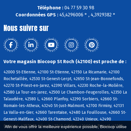
Téléphone :
04 77 59 30 98
Coordonnées GPS :
45,4296006 ° , 4,3929382 °
Nous suivre sur
Votre magasin Biocoop St Roch (42100) est proche de :
42000 St-Etienne, 42100 St-Etienne, 42150 La Ricamarie, 42100
Rochetaillée, 42530 St-Genest-Lerpt, 42650 St-Jean-Bonnefonds,
42270 St-Priest-en-Jarez, 42390 Villars, 42230 Roche-la-Molière,
42580 La Tour-en-Jarez, 42500 Le Chambon-Feugerolles, 42350 La
Talaudière, 42580 L, 42660 Planfoy, 42290 Sorbiers, 42660 St-
Romain-les-Atheux, 43240 St-Just-Malmont, 42700 Firminy, 42131
La Valla-en-Gier, 42660 Tarentaise, 42480 La Fouillouse, 42660 St-
Genest-Malifaux, 42400 St-Chamond, 42240 Unieux, 42490
Fraisses, 42570 St-Héand, 42240 Caloire, 42660 Le Bessat, 42170
Afin de vous offrir la meilleure expérience possible, Biocoop utilise