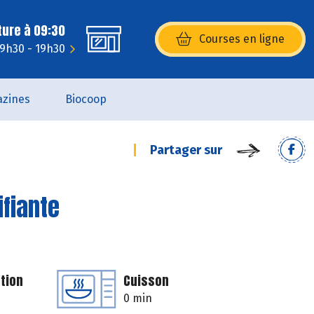
ture à 09:30
Courses en ligne
(s’ouvre dans une nouvelle fenêtr
 9h30 - 19h30
zines
Biocoop
Partager sur
ifiante
tion
Cuisson
0 min