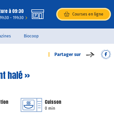
ture à 09:30
Courses en ligne
(s’ouvre dans une nouvelle fenêtr
: 9h30 - 19h30
zines
Biocoop
Partager sur
nt halé »
tion
Cuisson
0 min