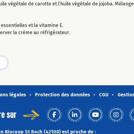
huile végétale de carotte et l’huile végétale de jojoba. Mélange
ssentielles et la vitamine E.
erver la crème au réfrigérateur.
ons légales
Protection des données
CGU
Gestio
re sur
n Biocoop St Roch (42100) est proche de :