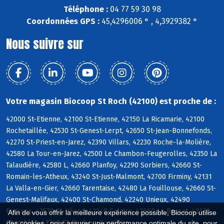
Téléphone :
04 77 59 30 98
Coordonnées GPS :
45,4296006 ° , 4,3929382 °
Nous suivre sur
Votre magasin Biocoop St Roch (42100) est proche de :
42000 St-Etienne, 42100 St-Etienne, 42150 La Ricamarie, 42100
Rochetaillée, 42530 St-Genest-Lerpt, 42650 St-Jean-Bonnefonds,
42270 St-Priest-en-Jarez, 42390 Villars, 42230 Roche-la-Molière,
42580 La Tour-en-Jarez, 42500 Le Chambon-Feugerolles, 42350 La
Talaudière, 42580 L, 42660 Planfoy, 42290 Sorbiers, 42660 St-
Romain-les-Atheux, 43240 St-Just-Malmont, 42700 Firminy, 42131
La Valla-en-Gier, 42660 Tarentaise, 42480 La Fouillouse, 42660 St-
Genest-Malifaux, 42400 St-Chamond, 42240 Unieux, 42490
Fraisses, 42570 St-Héand, 42240 Caloire, 42660 Le Bessat, 42170
Afin de vous offrir la meilleure expérience possible, Biocoop utilise
Chambles, 42240 St-Paul-en-Cornillon
des cookies : pour assurer une performance optimale du site, pour