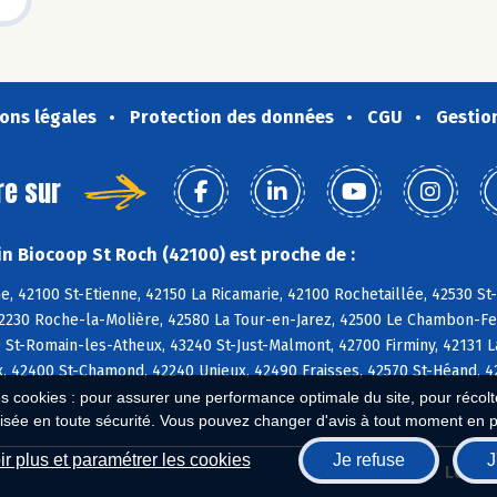
ons légales
Protection des données
CGU
Gestio
re sur
n Biocoop St Roch (42100) est proche de :
e, 42100 St-Etienne, 42150 La Ricamarie, 42100 Rochetaillée, 42530 St
42230 Roche-la-Molière, 42580 La Tour-en-Jarez, 42500 Le Chambon-Feu
 St-Romain-les-Atheux, 43240 St-Just-Malmont, 42700 Firminy, 42131 La
, 42400 St-Chamond, 42240 Unieux, 42490 Fraisses, 42570 St-Héand, 4
es cookies : pour assurer une performance optimale du site, pour récolter
isée en toute sécurité. Vous pouvez changer d'avis à tout moment en 
r plus et paramétrer les cookies
Je refuse
J
Biocoop.fr
Le ré