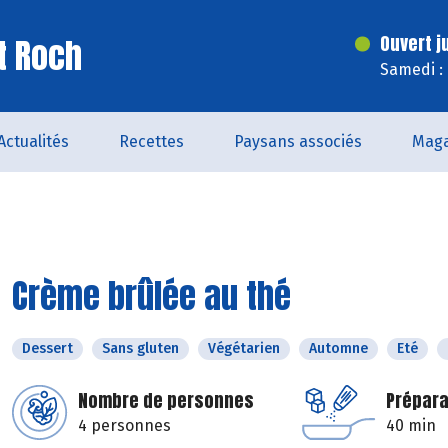
t Roch
Ouvert j
Samedi :
Actualités
Recettes
Paysans associés
Maga
Crème brûlée au thé
Dessert
Sans gluten
Végétarien
Automne
Eté
Nombre de personnes
Prépara
4 personnes
40 min