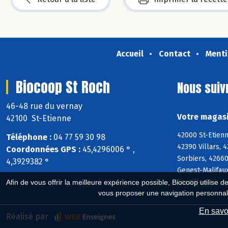
Accueil
Contact
Menti
Biocoop St Roch
Nous suiv
46-48 rue du vernay
Votre magasi
42100 St-Etienne
42000 St-Etienn
Téléphone :
04 77 59 30 98
42390 Villars, 
Coordonnées GPS :
45,4296006 ° ,
Sorbiers, 42660
4,3929382 °
Genest-Malifaux
Cornillon
Afin de vous offrir la meilleure expérience possible, Biocoop utilise d
vous proposer une navigation personnal
En savoi
Réalisé par