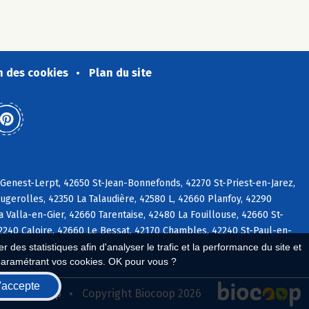
n des cookies
Plan du site
-Genest-Lerpt, 42650 St-Jean-Bonnefonds, 42270 St-Priest-en-Jarez,
gerolles, 42350 La Talaudière, 42580 L, 42660 Planfoy, 42290
 Valla-en-Gier, 42660 Tarentaise, 42480 La Fouillouse, 42660 St-
2240 Caloire, 42660 Le Bessat, 42170 Chambles, 42240 St-Paul-en-
 des statistiques afin d'analyser le trafic et la performance du site et
paramétrant vos cookies. OK pour vous ?
'accepte
seau Biocoop
Copyright Biocoop 2026