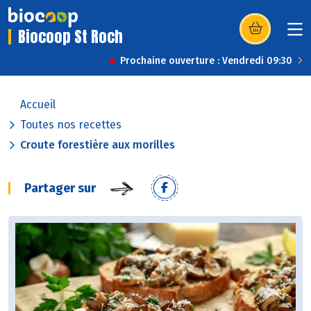
Biocoop St Roch
(s’ouvre dans u
Prochaine ouverture : Vendredi 09:30
Accueil
Toutes nos recettes
Croute forestière aux morilles
Partager sur