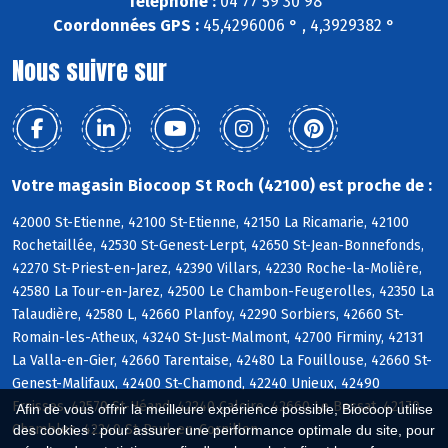
Téléphone :
04 77 59 30 98
Coordonnées GPS :
45,4296006 ° , 4,3929382 °
Nous suivre sur
Votre magasin Biocoop St Roch (42100) est proche de :
42000 St-Etienne, 42100 St-Etienne, 42150 La Ricamarie, 42100
Rochetaillée, 42530 St-Genest-Lerpt, 42650 St-Jean-Bonnefonds,
42270 St-Priest-en-Jarez, 42390 Villars, 42230 Roche-la-Molière,
42580 La Tour-en-Jarez, 42500 Le Chambon-Feugerolles, 42350 La
Talaudière, 42580 L, 42660 Planfoy, 42290 Sorbiers, 42660 St-
Romain-les-Atheux, 43240 St-Just-Malmont, 42700 Firminy, 42131
La Valla-en-Gier, 42660 Tarentaise, 42480 La Fouillouse, 42660 St-
Genest-Malifaux, 42400 St-Chamond, 42240 Unieux, 42490
Fraisses, 42570 St-Héand, 42240 Caloire, 42660 Le Bessat, 42170
Afin de vous offrir la meilleure expérience possible, Biocoop utilise
Chambles, 42240 St-Paul-en-Cornillon
des cookies : pour assurer une performance optimale du site, pour