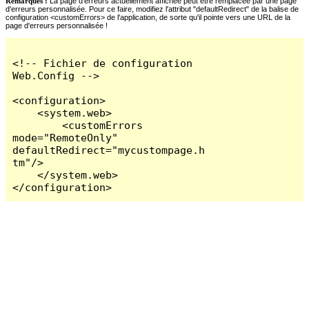
Remarques :
La page d'erreurs actuellement affichée peut être remplacée par une page
d'erreurs personnalisée. Pour ce faire, modifiez l'attribut "defaultRedirect" de la balise de
configuration <customErrors> de l'application, de sorte qu'il pointe vers une URL de la
page d'erreurs personnalisée !
<!-- Fichier de configuration 
Web.Config -->

<configuration>

    <system.web>

        <customErrors 
mode="RemoteOnly" 
defaultRedirect="mycustompage.h
tm"/>

    </system.web>

</configuration>