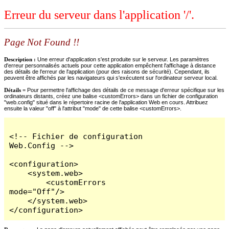
Erreur du serveur dans l'application '/'.
Page Not Found !!
Description :
Une erreur d'application s'est produite sur le serveur. Les paramètres
d'erreur personnalisés actuels pour cette application empêchent l'affichage à distance
des détails de l'erreur de l'application (pour des raisons de sécurité). Cependant, ils
peuvent être affichés par les navigateurs qui s'exécutent sur l'ordinateur serveur local.
Détails =
Pour permettre l'affichage des détails de ce message d'erreur spécifique sur les
ordinateurs distants, créez une balise <customErrors> dans un fichier de configuration
"web.config" situé dans le répertoire racine de l'application Web en cours. Attribuez
ensuite la valeur "off" à l'attribut "mode" de cette balise <customErrors>.
<!-- Fichier de configuration 
Web.Config -->

<configuration>

    <system.web>

        <customErrors 
mode="Off"/>

    </system.web>

</configuration>