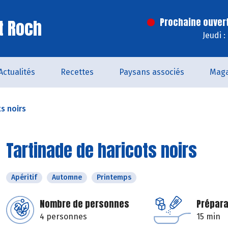
t Roch
Prochaine ouver
Jeudi 
Actualités
Recettes
Paysans associés
Maga
s noirs
Tartinade de haricots noirs
Apéritif
Automne
Printemps
Nombre de personnes
Prépara
4 personnes
15 min