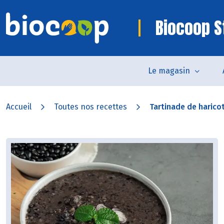
Biocoop S
Le magasin
Accueil
Toutes nos recettes
Tartinade de haricot