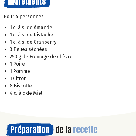
Ingrédients
Pour 4 personnes
1 c. à s. de Amande
1 c. à s. de Pistache
1 c. à s. de Cranberry
3 Figues séchées
250 g de Fromage de chèvre
1 Poire
1 Pomme
1 Citron
8 Biscotte
4 c. à c de Miel
Préparation
de la
recette