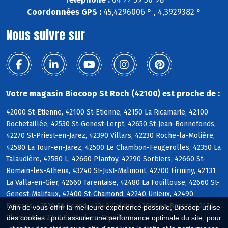
Coordonnées GPS :
45,4296006 ° , 4,3929382 °
Nous suivre sur
Votre magasin Biocoop St Roch (42100) est proche de :
42000 St-Etienne, 42100 St-Etienne, 42150 La Ricamarie, 42100
Rochetaillée, 42530 St-Genest-Lerpt, 42650 St-Jean-Bonnefonds,
42270 St-Priest-en-Jarez, 42390 Villars, 42230 Roche-la-Molière,
42580 La Tour-en-Jarez, 42500 Le Chambon-Feugerolles, 42350 La
Talaudière, 42580 L, 42660 Planfoy, 42290 Sorbiers, 42660 St-
Romain-les-Atheux, 43240 St-Just-Malmont, 42700 Firminy, 42131
La Valla-en-Gier, 42660 Tarentaise, 42480 La Fouillouse, 42660 St-
Genest-Malifaux, 42400 St-Chamond, 42240 Unieux, 42490
Fraisses, 42570 St-Héand, 42240 Caloire, 42660 Le Bessat, 42170
Afin de vous offrir la meilleure expérience possible, Biocoop utilise
Chambles, 42240 St-Paul-en-Cornillon
des cookies : pour assurer une performance optimale du site, pour